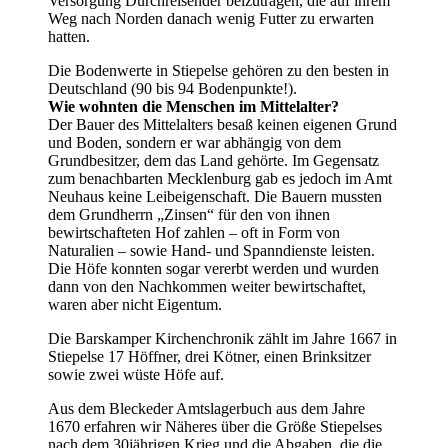
Versorgung Durchreisender beizutragen, die auf ihrem
Weg nach Norden danach wenig Futter zu erwarten
hatten.
Die Bodenwerte in Stiepelse gehören zu den besten in
Deutschland (90 bis 94 Bodenpunkte!).
Wie wohnten die Menschen im Mittelalter?
Der Bauer des Mittelalters besaß keinen eigenen Grund
und Boden, sondern er war abhängig von dem
Grundbesitzer, dem das Land gehörte. Im Gegensatz
zum benachbarten Mecklenburg gab es jedoch im Amt
Neuhaus keine Leibeigenschaft. Die Bauern mussten
dem Grundherrn „Zinsen“ für den von ihnen
bewirtschafteten Hof zahlen – oft in Form von
Naturalien – sowie Hand- und Spanndienste leisten.
Die Höfe konnten sogar vererbt werden und wurden
dann von den Nachkommen weiter bewirtschaftet,
waren aber nicht Eigentum.
Die Barskamper Kirchenchronik zählt im Jahre 1667 in
Stiepelse 17 Höffner, drei Kötner, einen Brinksitzer
sowie zwei wüste Höfe auf.
Aus dem Bleckeder Amtslagerbuch aus dem Jahre
1670 erfahren wir Näheres über die Größe Stiepelses
nach dem 30jährigen Krieg und die Abgaben, die die