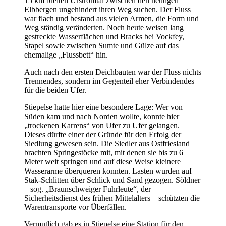
15 km breiten Urstromtal zwischen den heutigen
Elbbergen ungehindert ihren Weg suchen. Der Fluss
war flach und bestand aus vielen Armen, die Form und
Weg ständig veränderten. Noch heute weisen lang
gestreckte Wasserflächen und Bracks bei Vockfey,
Stapel sowie zwischen Sumte und Gülze auf das
ehemalige „Flussbett“ hin.
Auch nach den ersten Deichbauten war der Fluss nichts
Trennendes, sondern im Gegenteil eher Verbindendes
für die beiden Ufer.
Stiepelse hatte hier eine besondere Lage: Wer von
Süden kam und nach Norden wollte, konnte hier
„trockenen Karrens“ von Ufer zu Ufer gelangen.
Dieses dürfte einer der Gründe für den Erfolg der
Siedlung gewesen sein. Die Siedler aus Ostfriesland
brachten Springestöcke mit, mit denen sie bis zu 6
Meter weit springen und auf diese Weise kleinere
Wasserarme überqueren konnten. Lasten wurden auf
Stak-Schlitten über Schlick und Sand gezogen. Söldner
– sog. „Braunschweiger Fuhrleute“, der
Sicherheitsdienst des frühen Mittelalters – schützten die
Warentransporte vor Überfällen.
Vermutlich gab es in Stiepelse eine Station für den