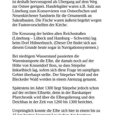
ist deshalb hervorragend als Übergang auf dem Weg
zur Ostsee geeignet. Handelsgüter waren z.B. Salz aus
Lüneburg zum Konservieren von Ostseefischen und
Neuenkirchener Sandstein für die Ornamentik an
Sakralbauten. Die Fische waren äußerst begehrt wegen
der Fastenvorschriften der Kirche.
Die Kreuzung der beiden alten Reichsstraßen
(Lüneburg – Lübeck und Hamburg – Schwerin) lag
beim Dorf Hühnerbusch. (Dieser Ort findet sich aus
diesem Grunde heute sogar in Navigationssystemen.)
Bei niedrigem Wasserstand passierten die
Warentransporte die Elbe, die damals noch auf der
Höhe von Krusendorf floss, so dass Stiepelse
linkselbisch lag, sofern sich diese Frage im sumpfigen
Gebiet überhaupt stellte. Der Stiepelser Wald und der
Bleckeder Wald werden in einem Atemzug genannt.
Spätestens im Jahre 1300 liegt Stiepelse jedoch schon
auf der rechten Elbseite, denn in der Barskamper
Pfarrchronik wird über die Elbregulierung und den
Deichbau in der Zeit von 1260 bis 1300 berichtet.
Ursprünglich konnte die Elbe sich hier in einem bis zu