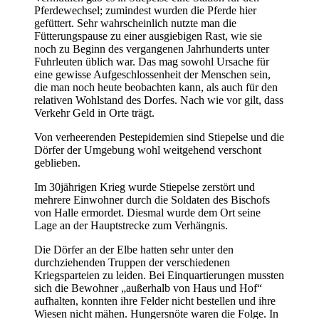
Pferdewechsel; zumindest wurden die Pferde hier
gefüttert. Sehr wahrscheinlich nutzte man die
Fütterungspause zu einer ausgiebigen Rast, wie sie
noch zu Beginn des vergangenen Jahrhunderts unter
Fuhrleuten üblich war. Das mag sowohl Ursache für
eine gewisse Aufgeschlossenheit der Menschen sein,
die man noch heute beobachten kann, als auch für den
relativen Wohlstand des Dorfes. Nach wie vor gilt, dass
Verkehr Geld in Orte trägt.
Von verheerenden Pestepidemien sind Stiepelse und die
Dörfer der Umgebung wohl weitgehend verschont
geblieben.
Im 30jährigen Krieg wurde Stiepelse zerstört und
mehrere Einwohner durch die Soldaten des Bischofs
von Halle ermordet. Diesmal wurde dem Ort seine
Lage an der Hauptstrecke zum Verhängnis.
Die Dörfer an der Elbe hatten sehr unter den
durchziehenden Truppen der verschiedenen
Kriegsparteien zu leiden. Bei Einquartierungen mussten
sich die Bewohner „außerhalb von Haus und Hof“
aufhalten, konnten ihre Felder nicht bestellen und ihre
Wiesen nicht mähen. Hungersnöte waren die Folge. In