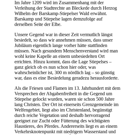
Im Jahre 1209 wird im Zusammenhang mit der
Verleihung der Stadtrechte an Bleckede durch Herzog
Wilhelm der Barskamp-Stiepelser Wald erwähnt.
Barskamp und Stiepelse lagen demzufolge auf
derselben Seite der Elbe.
Unsere Gegend war in dieser Zeit vermutlich längst
besiedelt, so dass wir annehmen müssen, dass unser
Jubiläum eigentlich lange vorher hätte stattfinden
müssen. Nach gesundem Menschenverstand wird man
wohl keine Kapelle an einem unbesiedelten Ort
errichten. Hinzu kommt, dass die Lage Stiepelses –
ganz gleich ob es nun schon hier oder, was
wahrscheinlicher ist, 300 m nördlich lag – so günstig
war, dass es eine Besiedelung geradezu herausforderte.
Als die Friesen und Flamen im 13. Jahrhundert mit dem
Versprechen der Abgabenfreiheit in die Gegend um
Stiepelse gelockt wurden, waren sie schon 500 Jahre
lang Christen. Der Ort ist einerseits Grenzgemeinde im
Welfengebiet, liegt also im Christenland, begünstigt
durch reiche Vegetation und deshalb hervorragend
geeignet zur Zucht oder Fütterung des wichtigsten
Haustieres, des Pferdes. Andererseits liegt es an einem
Verkehrsknotenpunkt mit niedrigem Wasserstand und