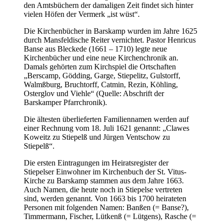
den Amtsbüchern der damaligen Zeit findet sich hinter
vielen Höfen der Vermerk „ist wüst“.
Die Kirchenbücher in Barskamp wurden im Jahre 1625
durch Mansfeldische Reiter vernichtet. Pastor Henricus
Banse aus Bleckede (1661 – 1710) legte neue
Kirchenbücher und eine neue Kirchenchronik an.
Damals gehörten zum Kirchspiel die Ortschaften
„Berscamp, Gödding, Garge, Stiepelitz, Gulstorff,
Walmßburg, Bruchtorff, Catmin, Rezin, Köhling,
Osterglov und Viehle“ (Quelle: Abschrift der
Barskamper Pfarrchronik).
Die ältesten überlieferten Familiennamen werden auf
einer Rechnung vom 18. Juli 1621 genannt: „Clawes
Koweitz zu Stiepelß und Jürgen Ventschow zu
Stiepelß“.
Die ersten Eintragungen im Heiratsregister der
Stiepelser Einwohner im Kirchenbuch der St. Vitus-
Kirche zu Barskamp stammen aus dem Jahre 1663.
Auch Namen, die heute noch in Stiepelse vertreten
sind, werden genannt. Von 1663 bis 1700 heirateten
Personen mit folgenden Namen: Banßen (= Banse?),
Timmermann, Fischer, Lütkenß (= Lütgens), Rasche (=