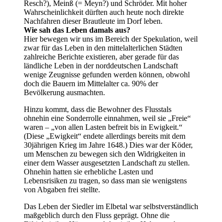
Resch?), Meinß (= Meyn?) und Schröder. Mit hoher
Wahrscheinlichkeit dürften auch heute noch direkte
Nachfahren dieser Brautleute im Dorf leben.
Wie sah das Leben damals aus?
Hier bewegen wir uns im Bereich der Spekulation, weil
zwar für das Leben in den mittelalterlichen Städten
zahlreiche Berichte existieren, aber gerade für das
ländliche Leben in der norddeutschen Landschaft
wenige Zeugnisse gefunden werden können, obwohl
doch die Bauern im Mittelalter ca. 90% der
Bevölkerung ausmachten.
Hinzu kommt, dass die Bewohner des Flusstals
ohnehin eine Sonderrolle einnahmen, weil sie „Freie“
waren – „von allen Lasten befreit bis in Ewigkeit.“
(Diese „Ewigkeit“ endete allerdings bereits mit dem
30jährigen Krieg im Jahre 1648.) Dies war der Köder,
um Menschen zu bewegen sich den Widrigkeiten in
einer dem Wasser ausgesetzten Landschaft zu stellen.
Ohnehin hatten sie erhebliche Lasten und
Lebensrisiken zu tragen, so dass man sie wenigstens
von Abgaben frei stellte.
Das Leben der Siedler im Elbetal war selbstverständlich
maßgeblich durch den Fluss geprägt. Ohne die