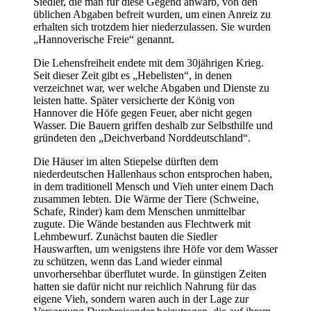
Siedler, die man für diese Gegend anwarb, von den
üblichen Abgaben befreit wurden, um einen Anreiz zu
erhalten sich trotzdem hier niederzulassen. Sie wurden
„Hannoverische Freie“ genannt.
Die Lehensfreiheit endete mit dem 30jährigen Krieg.
Seit dieser Zeit gibt es „Hebelisten“, in denen
verzeichnet war, wer welche Abgaben und Dienste zu
leisten hatte. Später versicherte der König von
Hannover die Höfe gegen Feuer, aber nicht gegen
Wasser. Die Bauern griffen deshalb zur Selbsthilfe und
gründeten den „Deichverband Norddeutschland“.
Die Häuser im alten Stiepelse dürften dem
niederdeutschen Hallenhaus schon entsprochen haben,
in dem traditionell Mensch und Vieh unter einem Dach
zusammen lebten. Die Wärme der Tiere (Schweine,
Schafe, Rinder) kam dem Menschen unmittelbar
zugute. Die Wände bestanden aus Flechtwerk mit
Lehmbewurf. Zunächst bauten die Siedler
Hauswarften, um wenigstens ihre Höfe vor dem Wasser
zu schützen, wenn das Land wieder einmal
unvorhersehbar überflutet wurde. In günstigen Zeiten
hatten sie dafür nicht nur reichlich Nahrung für das
eigene Vieh, sondern waren auch in der Lage zur