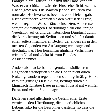
Fähigkeit ihre Häuser und damit ihre Habe vor dem
Wasser zu schützen, wäre der Fluss eher Schicksal als
Gnade gewesen. Die Warften jedoch schützten vor
normalen Hochwassern, bevor es erste Deiche gab.
Nicht verhindern konnten sie den Verlust der Ernte,
wenn irreguläre Wasserstände einsetzten. Andererseits
sorgten die ständigen Überflutungen für eine üppige
Vegetation auf Grund der natürlichen Düngung durch
die Anreicherung mit Sedimenten und schufen damit
einen äußerst fruchtbaren Boden, der anders als in den
meisten Gegenden vor Auslaugung weitestgehend
geschützt war. Hier herrschten ähnliche Verhältnisse
wie im Niltal und -delta bis zum Bau des
Assuandammes.
Anders als in ackerbaulich genutzten südlicheren
Gegenden erschöpften sich die Böden nicht durch
Nutzung, sondern regenerierten sich regelmäßig. Hinzu
kam ein günstiges Kleinklima, bedingt durch die
klimatisch günstige Lage in einem Flusstal mit wenigen
Frost- und vielen Sonnentagen.
Dagegen stand allerdings die Gefahr einer Ernte
vernichtenden Überflutung, die ein erhebliches
Lebensrisiko für die Bewohner darstellte, so dass die